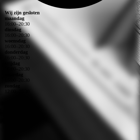
Wij zijn gesloten
maandag
16
:
00
–
20
:
30
dinsdag
16
:
00
–
20
:
30
woensdag
16
:
00
–
20
:
30
donderdag
16
:
00
–
20
:
30
vrijdag
16
:
00
–
20
:
30
zaterdag
16
:
00
–
20
:
30
zondag
12
:
00
–
20
:
30