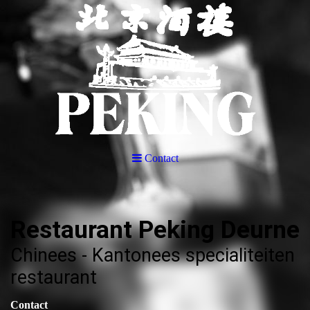
Contact
Restaurant Peking Deurne
Chinees - Kantonees specialiteiten
restaurant
Contact